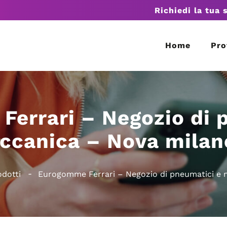
Richiedi la tua 
Home
Pro
errari – Negozio di 
ccanica – Nova milan
odotti
Eurogomme Ferrari – Negozio di pneumatici e 