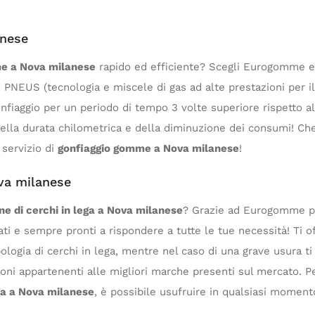
anese
e a Nova milanese
rapido ed efficiente? Scegli Eurogomme e a
PNEUS (tecnologia e miscele di gas ad alte prestazioni per il 
onfiaggio per un periodo di tempo 3 volte superiore rispetto
ella durata chilometrica e della diminuzione dei consumi! Ch
o servizio di
gonfiaggio gomme a Nova milanese
!
ova milanese
ne di cerchi in lega a Nova milanese
? Grazie ad Eurogomme po
ati e sempre pronti a rispondere a tutte le tue necessità! Ti o
pologia di cerchi in lega, mentre nel caso di una grave usura t
oni appartenenti alle migliori marche presenti sul mercato. Pe
ega a Nova milanese
, è possibile usufruire in qualsiasi momento