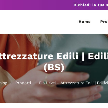
Richiedi la tua 
Home
Pro
trezzature Edili | Edi
(BS)
ping
Prodotti
Bio Level – Attrezzature Edili | Ediliz