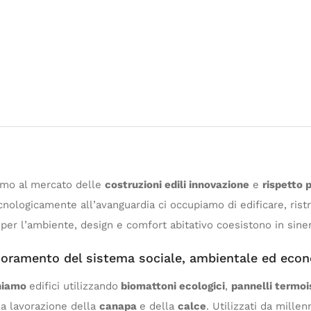
amo al mercato delle
costruzioni edili innovazione
e
rispetto 
nologicamente all’avanguardia ci occupiamo di edificare, ristr
o per l’ambiente, design e comfort abitativo coesistono in siner
lioramento del sistema sociale, ambientale ed econo
chiamo
edifici utilizzando
biomattoni ecologici
,
pannelli termois
la lavorazione della
canapa
e della
calce
. Utilizzati da millen