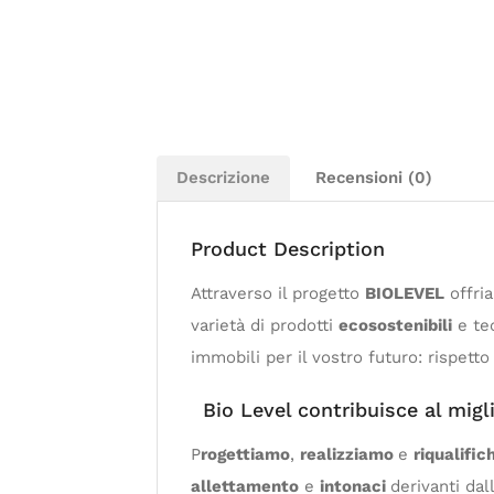
Descrizione
Recensioni (0)
Product Description
Attraverso il progetto
BIOLEVEL
offri
varietà di prodotti
ecosostenibili
e tec
immobili per il vostro futuro: rispett
Bio Level contribuisce al mig
P
rogettiamo
,
realizziamo
e
riqualifi
allettamento
e
intonaci
derivanti dal